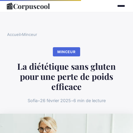
📰
Corpuscool
Accueil
›
Minceur
MINCEUR
La diététique sans gluten
pour une perte de poids
efficace
Sofia
•
26 février 2025
•
6 min de lecture