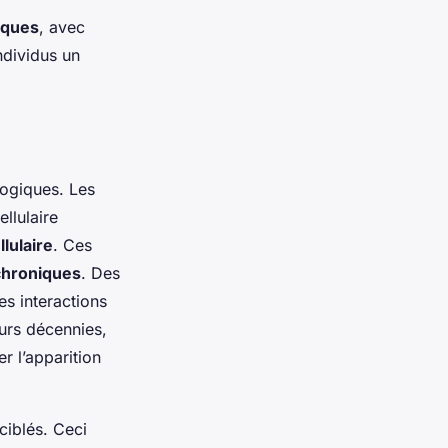
iques
, avec
individus un
ogiques. Les
ellulaire
lulaire
. Ces
chroniques
. Des
s interactions
eurs décennies,
er l’apparition
iblés. Ceci