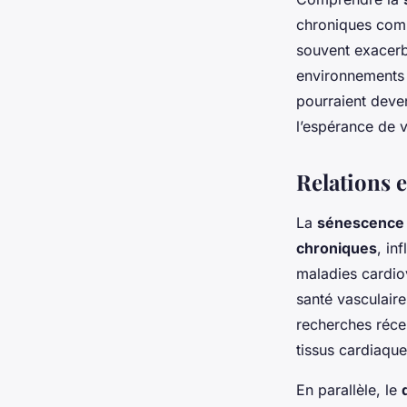
chroniques comm
souvent exacerb
environnements b
pourraient deven
l’espérance de v
Relations 
La
sénescence c
chroniques
, in
maladies cardio
santé vasculaire
recherches réce
tissus cardiaqu
En parallèle, le