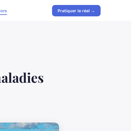
iors
Pratiquer le réel →
maladies