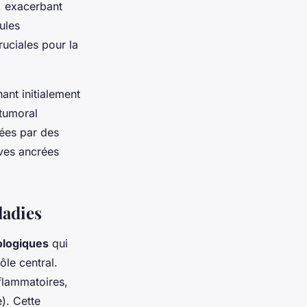
e, exacerbant
ules
uciales pour la
ant initialement
 tumoral
tées par des
ives ancrées
ladies
ologiques
qui
ôle central.
nflammatoires,
). Cette