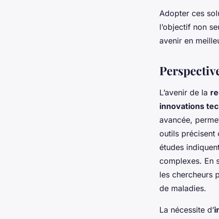
Adopter ces sol
l’objectif non s
avenir en meille
Perspectiv
L’avenir de la
re
innovations te
avancée, permet
outils précisent
études indiquen
complexes. En s’
les chercheurs 
de maladies.
La nécessite d’
i