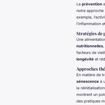
La
prévention
e
notre approche 
exemple, l’activ
l’inflammation e
Stratégies de 
Une alimentatio
nutritionnelles
,
facteurs de vie
longévité
et réd
Approches th
En matière de t
sénescence
à u
la réinitialisati
montrent un pote
des pratiques m