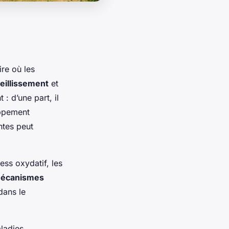
ire où les
ieillissement
et
: d’une part, il
oppement
ntes peut
ess oxydatif, les
écanismes
dans le
ladies