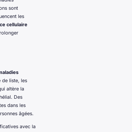
ons sont
uencent les
e cellulaire
prolonger
maladies
de liste, les
i altère la
hélial. Des
tes dans les
ersonnes âgées.
icatives avec la