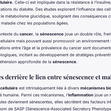
lulaire
. Celle-ci est impliquée dans la résistance à l’insulin
cations du diabète. Des études explorent l’influence des cell
 le métabolisme glucidique, soulignant des conséquences cr
e maladie chez les populations âgées.
contexte du
cancer
, la
sénescence
joue un double rôle, frein
 cellulaire mais pouvant aussi promouvoir un environnement
lations entre l’âge et la prévalence du cancer sont documen
logiques, incitant au développement de stratégies prévent
éhension approfondie de la
sénescence
.
 derrière le lien entre sénescence et ma
ellulaire
est intrinsèquement liée à divers
mécanismes bi
nté humaine. Parmi ces mécanismes, l’
inflammation
joue un r
ules deviennent sénescentes, elles sécrètent des facteurs i
 nom de SASP (Sénescence-Associated Secretory Phenotype