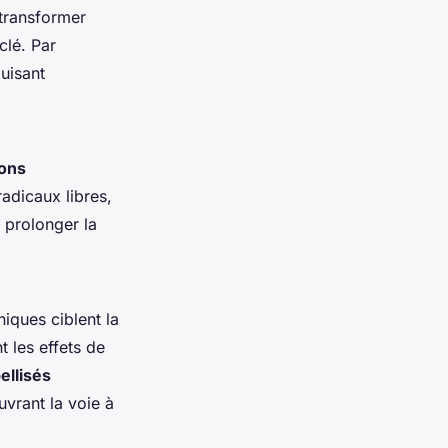
 transformer
clé. Par
uisant
ions
radicaux libres,
 prolonger la
iques ciblent la
 les effets de
ellisés
uvrant la voie à