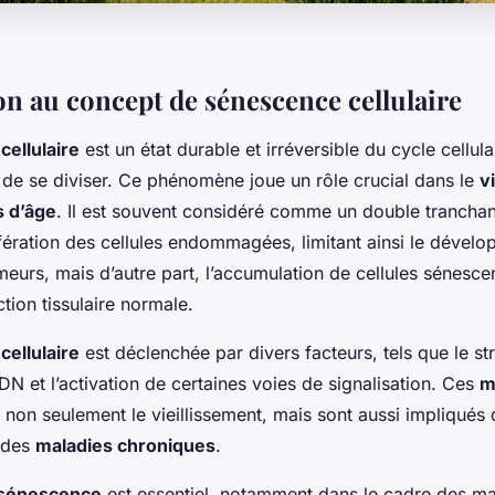
on au concept de sénescence cellulaire
ellulaire
est un état durable et irréversible du cycle cellula
t de se diviser. Ce phénomène joue un rôle crucial dans le
v
 d’âge
. Il est souvent considéré comme un double tranchant 
ifération des cellules endommagées, limitant ainsi le dével
meurs, mais d’autre part, l’accumulation de cellules sénesce
ction tissulaire normale.
ellulaire
est déclenchée par divers facteurs, tels que le str
 et l’activation de certaines voies de signalisation. Ces
m
 non seulement le vieillissement, mais sont aussi impliqués 
 des
maladies chroniques
.
sénescence
est essentiel, notamment dans le cadre des ma