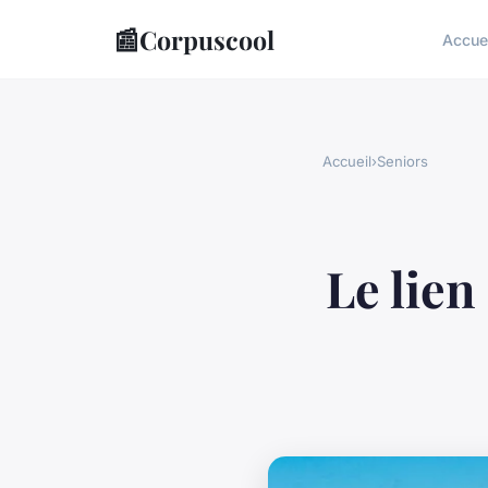
📰
Corpuscool
Accue
Accueil
›
Seniors
Le lien