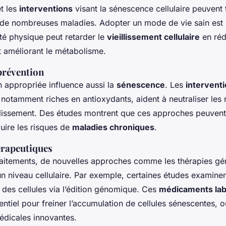
t les
interventions
visant la sénescence cellulaire peuvent
de nombreuses maladies. Adopter un mode de vie sain est 
ité physique peut retarder le
vieillissement cellulaire
en réd
t améliorant le métabolisme.
prévention
n appropriée influence aussi la
sénescence
. Les
intervent
 notamment riches en antioxydants, aident à neutraliser les 
illissement. Des études montrent que ces approches peuvent
uire les risques de
maladies chroniques
.
érapeutiques
raitements, de nouvelles approches comme les thérapies gén
n niveau cellulaire. Par exemple, certaines études examinent
on des cellules via l’édition génomique. Ces
médicaments lab
ntiel pour freiner l’accumulation de cellules sénescentes, o
édicales innovantes.