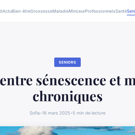
il
Actu
Bien-être
Grossesse
Maladie
Minceur
Professionnels
Santé
Sen
SENIORS
 entre sénescence et 
chroniques
Sofia
•
16 mars 2025
•
5 min de lecture