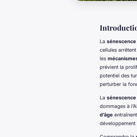
Introducti
La
sénescence c
cellules arrêten
les
mécanismes
prévient la prol
potentiel des tu
perturber la fon
La
sénescence c
dommages à l’ADN
d’âge
entraînent
développement
Comprendre la